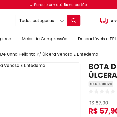
Parcele em até
6x
no cartão
At
igiene
Meias de Compressão
Descartáveis e EPI
 De Unna Helianto P/ Úlcera Venosa E Linfedema
BOTA D
ÚLCERA
SKU: 000128
R$ 67,90
R$ 57,9