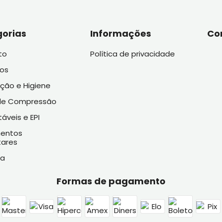
orias
Informações
Co
to
Política de privacidade
vos
ação e Higiene
de Compressão
áveis e EPI
entos
tares
ia
Formas de pagamento