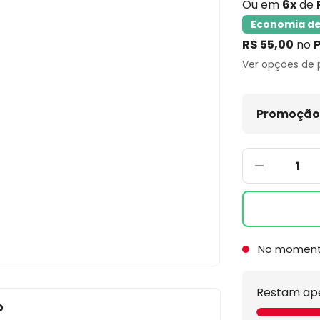
Ou em
6x
de
Economia de
R$ 55,00
no
P
Ver opções de
Promoção 
No momen
Restam ap
o