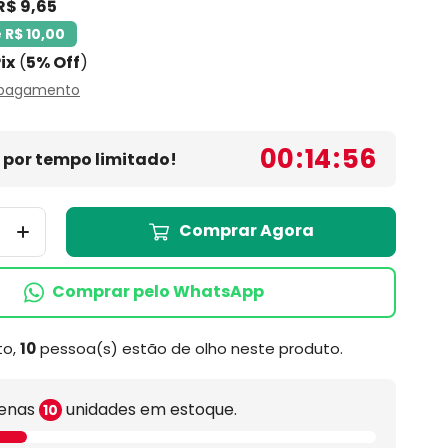
R$ 9,65
 R$ 10,00
ix
(
5% Off
)
 pagamento
00
:
14
:
55
por tempo limitado!
Comprar Agora
Comprar pelo WhatsApp
to,
10
pessoa(s) estão de olho neste produto.
enas
unidades em estoque.
10