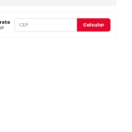
rete
Calcular
EP