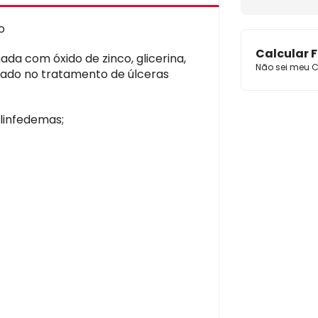
o
Calcular F
da com óxido de zinco, glicerina,
Não sei meu C
icado no tratamento de úlceras
 linfedemas;