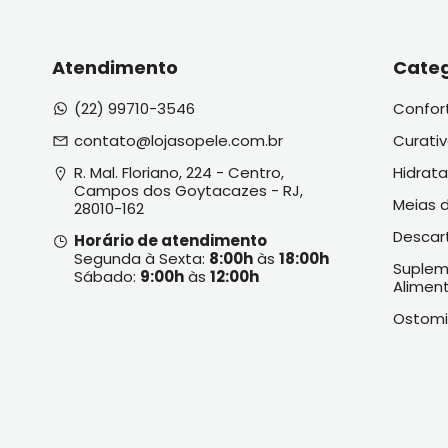
Atendimento
Categ
(22) 99710-3546
Confor
contato@lojasopele.com.br
Curati
R. Mal. Floriano, 224 - Centro, 
Hidrat
Campos dos Goytacazes - RJ, 
Meias 
28010-162
Descart
Horário de atendimento
Segunda à Sexta:
8:00h
às
18:00h
Suplem
Sábado:
9:00h
às
12:00h
Alimen
Ostom