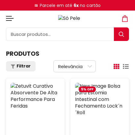
Parcele em até
6x
no cartão
PRODUTOS
Filtrar
5% OFF