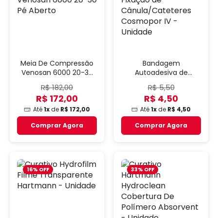
Meia De Compressão
Bandagem
Venosan 6000 20-30
Autoadesiva de
Pé Aberto
Fixação de
R$ 182,00
R$ 5,50
Cânula/Cateteres
R$ 172,00
R$ 4,50
Cosmopor IV - Unidade
Até
1x
de
R$ 172,00
Até
1x
de
R$ 4,50
Comprar Agora
Comprar Agora
16% OFF
33% OFF