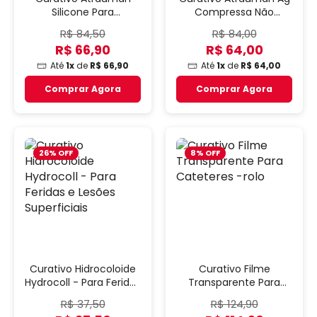
Silicone Para
Compressa Não
Tratamento de Feridas
Aderente
R$ 84,50
R$ 84,00
- Unidade
R$ 66,90
R$ 64,00
Até
1x
de
R$ 66,90
Até
1x
de
R$ 64,00
Comprar Agora
Comprar Agora
26% OFF
8% OFF
Curativo Hidrocoloide
Curativo Filme
Hydrocoll - Para Feridas
Transparente Para
e Lesões Superficiais
Cateteres -rolo
R$ 37,50
R$ 124,90