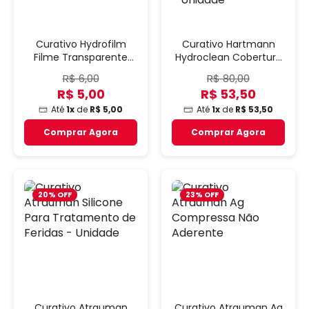
Curativo Hydrofilm
Curativo Hartmann
Filme Transparente
Hydroclean Cobertura
Hartmann - Unidade
De Polímero Absorvent
R$ 6,00
R$ 80,00
- Unidade
R$ 5,00
R$ 53,50
Até
1x
de
R$ 5,00
Até
1x
de
R$ 53,50
Comprar Agora
Comprar Agora
20% OFF
23% OFF
Curativo Atrauman
Curativo Atrauman Ag