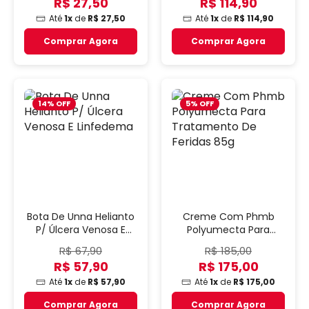
R$ 27,50
R$ 114,90
Até
1x
de
R$ 27,50
Até
1x
de
R$ 114,90
Comprar Agora
Comprar Agora
14% OFF
5% OFF
Bota De Unna Helianto
Creme Com Phmb
P/ Úlcera Venosa E
Polyumecta Para
Linfedema
Tratamento De Feridas
R$ 67,90
R$ 185,00
85g
R$ 57,90
R$ 175,00
Até
1x
de
R$ 57,90
Até
1x
de
R$ 175,00
Comprar Agora
Comprar Agora