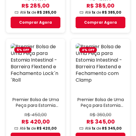
Clamp
Fechamento Lock´n
R$ 285,00
R$ 385,00
´Roll
Até
1x
de
R$ 285,00
Até
1x
de
R$ 385,00
Comprar Agora
Comprar Agora
6% OFF
4% OFF
Premier Bolsa de Uma
Premier Bolsa de Uma
Peça para Estomia
Peça para Estomia
Intestinal - Barreira
Intestinal - Barreira
R$ 450,00
R$ 360,00
Flextend e
Flextend e
R$ 420,00
R$ 345,00
Fechamento Lock´n
Fechamento com
´Roll
Clamp
Até
1x
de
R$ 420,00
Até
1x
de
R$ 345,00