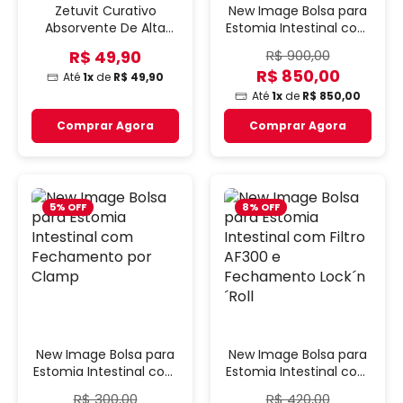
Zetuvit Curativo
New Image Bolsa para
Absorvente De Alta
Estomia Intestinal com
Performance Para
Fechamento Lock´n
R$ 49,90
R$ 900,00
Feridas
´Roll
R$ 850,00
Até
1x
de
R$ 49,90
Até
1x
de
R$ 850,00
Comprar Agora
Comprar Agora
5% OFF
8% OFF
New Image Bolsa para
New Image Bolsa para
Estomia Intestinal com
Estomia Intestinal com
Fechamento por
Filtro AF300 e
R$ 300,00
R$ 420,00