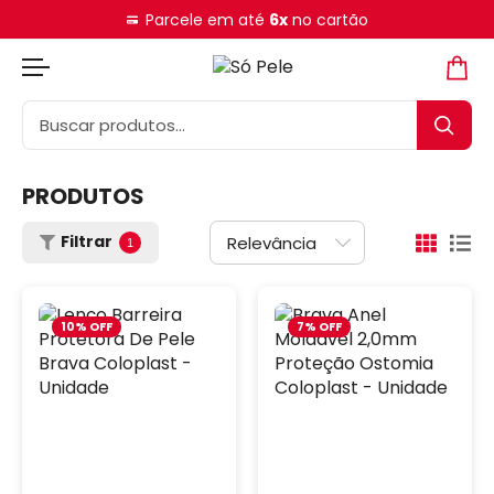
Parcele em até
6x
no cartão
PRODUTOS
Filtrar
1
10% OFF
7% OFF