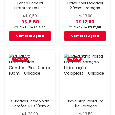
Lenço Barreira
Brava Anel Moldável
Protetora De Pele
2,0mm Proteção
Brava Coloplast -
Ostomia Coloplast -
R$ 9,50
R$ 13,90
Unidade
Unidade
R$ 8,50
R$ 12,90
Até
1x
de
R$ 8,50
Até
1x
de
R$ 12,90
Comprar Agora
Comprar Agora
16% OFF
7% OFF
Curativo Hidrocolóide
Brava Strip Pasta Em
Comfeel Plus 10cm x
Tira Proteção
10cm - Unidade
Hidratação Coloplast -
R$ 30,00
R$ 13,50