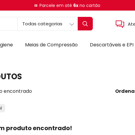
Parcele em até
6x
no cartão
At
igiene
Meias de Compressão
Descartáveis e EPI
DUTOS
o encontrado
Ordena
l
m produto encontrado!