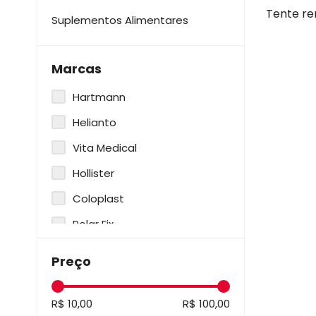
Tente re
Suplementos Alimentares
Ostomia
Marcas
Hartmann
Helianto
Vita Medical
Hollister
Coloplast
Polar Fix
Ortho Pauher
Preço
Lohmann & Rauscher
Procsel
R$ 10,00
R$ 100,00