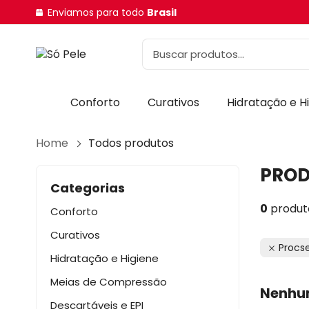
Enviamos para todo
Brasil
Conforto
Curativos
Hidratação e H
Home
Todos produtos
PRO
Categorias
0
produt
Conforto
Curativos
Procse
Hidratação e Higiene
Meias de Compressão
Nenhu
Descartáveis e EPI