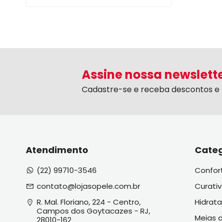
Venosan
Assine nossa newslett
Cadastre-se e receba descontos e 
Atendimento
Categ
(22) 99710-3546
Confor
contato@lojasopele.com.br
Curati
R. Mal. Floriano, 224 - Centro, 
Hidrat
Campos dos Goytacazes - RJ, 
Meias 
28010-162